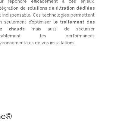
ur répondre efficacement à ces enjeux,
intégration de
solutions de filtration dédiées
t indispensable. Ces technologies permettent
n seulement d’optimiser
le traitement des
az chauds
, mais aussi de sécuriser
urablement les performances
vironnementales de vos installations.
me®