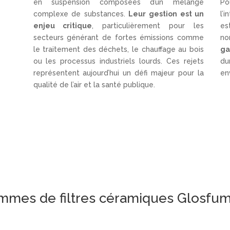
en suspension composées d’un mélange
Po
complexe de substances.
Leur gestion est un
l’
enjeu critique
, particulièrement pour les
es
secteurs générant de fortes émissions comme
no
le traitement des déchets, le chauffage au bois
g
ou les processus industriels lourds. Ces rejets
d
représentent aujourd’hui un défi majeur pour la
en
qualité de l’air et la santé publique.
mmes de filtres céramiques Glosfu