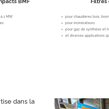
ompacts BMF
Filtre
W à 1 MW
pour chaudières bois, bi
ces
pour incinérateurs
pour gaz de synthèse et 
et diverses applications sp
tise dans la