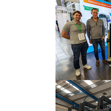
 principaux acteurs spécialisés
az chauds. GLOSFUME est le seul
rication de la structure des filtres
antit une maitrîse parfaite depuis
ances des équipements sur site.
gré permettant de concevoir des
assure toute la conception et la