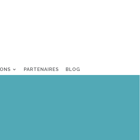
IONS
PARTENAIRES
BLOG
Émissions inférieures à 5
mg/Nm³ à 6% de 0₂
taux garanti
Tenue au feu jusqu’à 1000°C
du média filtrant