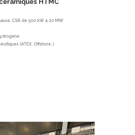
s céramiques HTMC
omasse, CSR de 500 kW à 20 MW
hydrogène
écifiques (ATEX, Offshore…)