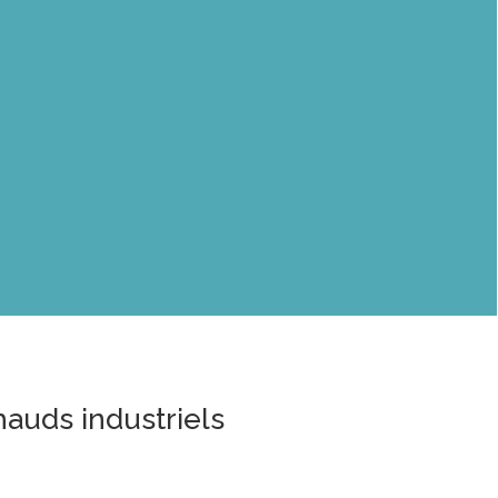
Capacité de capter 99 %
des PM2.5 et PM10
Solution compacte
avec un encombrement
réduit
chauds industriels